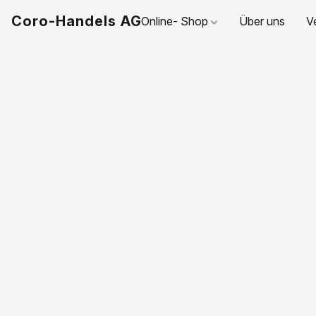
Coro-Handels AG
Online- Shop
Über uns
V