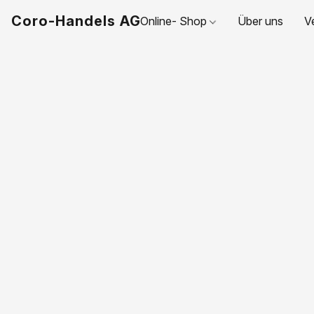
Coro-Handels AG
Online- Shop
Über uns
V