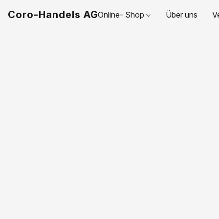
Coro-Handels AG
Online- Shop
Über uns
V