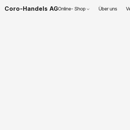
Coro-Handels AG
Online- Shop
Über uns
V