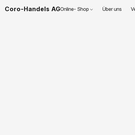
Coro-Handels AG
Online- Shop
Über uns
V