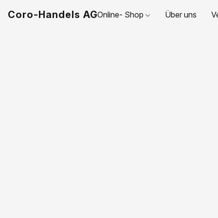
Coro-Handels AG
Online- Shop
Über uns
V