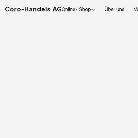
Coro-Handels AG
Online- Shop
Über uns
V