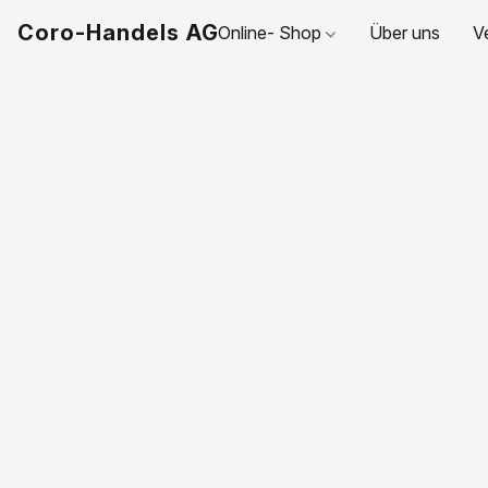
Coro-Handels AG
Online- Shop
Über uns
V