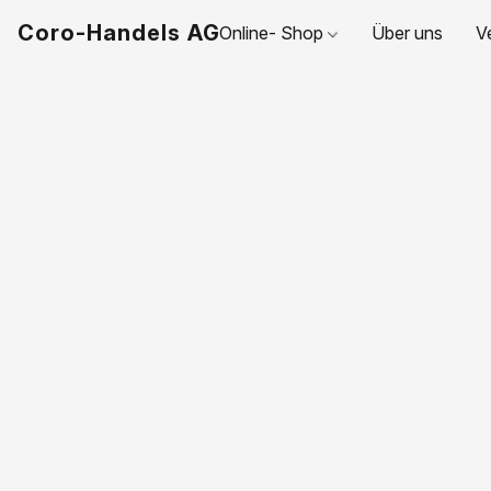
Coro-Handels AG
Online- Shop
Über uns
V