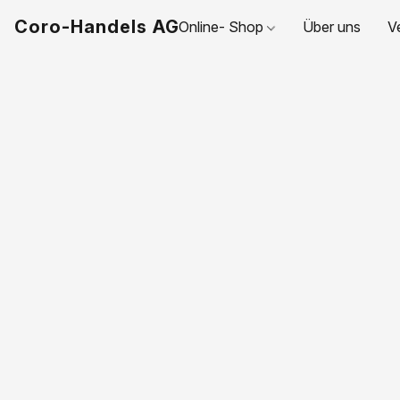
Coro-Handels AG
Online- Shop
Über uns
V