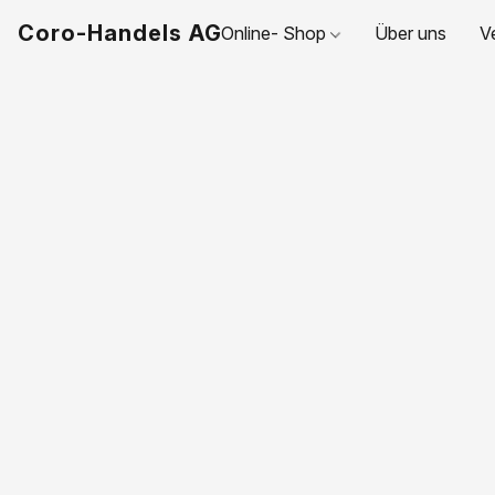
Coro-Handels AG
Online- Shop
Über uns
V