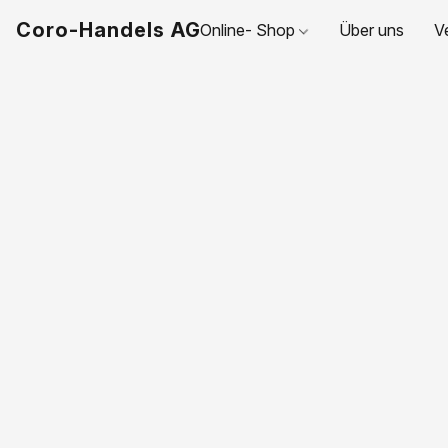
Coro-Handels AG
Online- Shop
Über uns
V