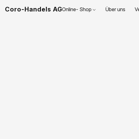
Coro-Handels AG
Online- Shop
Über uns
V